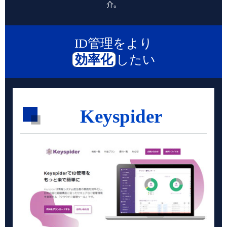
介。
ID管理をより
効率化
したい
Keyspider